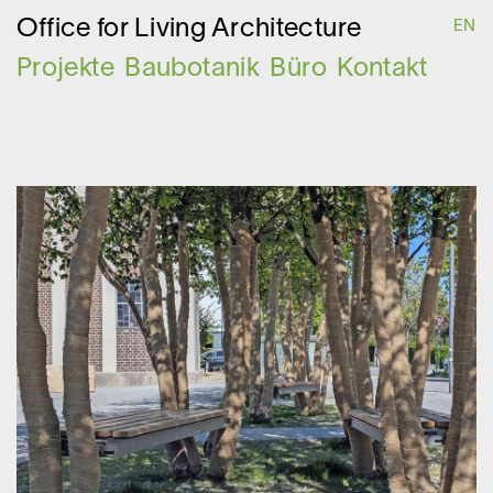
O
ffice for
L
iving
A
rchitecture
EN
Projekte
Baubotanik
Büro
Kontakt